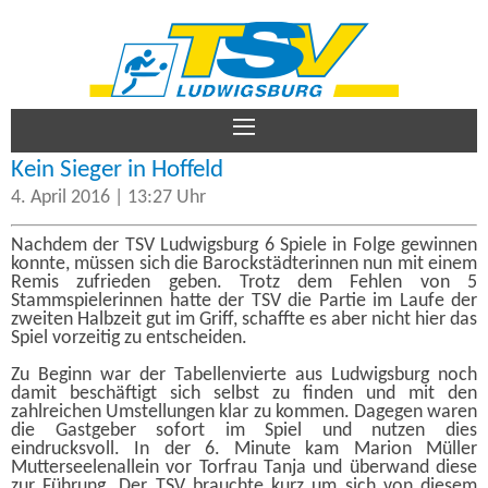
TSV Ludwigsburg – Damen
Aktive
Kein Sieger in Hoffeld
4. April 2016 | 13:27 Uhr
Jugend
Nachdem der TSV Ludwigsburg 6 Spiele in Folge gewinnen
konnte, müssen sich die Barockstädterinnen nun mit einem
Remis zufrieden geben. Trotz dem Fehlen von 5
Verein
Stammspielerinnen hatte der TSV die Partie im Laufe der
zweiten Halbzeit gut im Griff, schaffte es aber nicht hier das
Spiel vorzeitig zu entscheiden.
Zu Beginn war der Tabellenvierte aus Ludwigsburg noch
Kontakt
damit beschäftigt sich selbst zu finden und mit den
zahlreichen Umstellungen klar zu kommen. Dagegen waren
die Gastgeber sofort im Spiel und nutzen dies
eindrucksvoll. In der 6. Minute kam Marion Müller
Mutterseelenallein vor Torfrau Tanja und überwand diese
Impressum
zur Führung. Der TSV brauchte kurz um sich von diesem