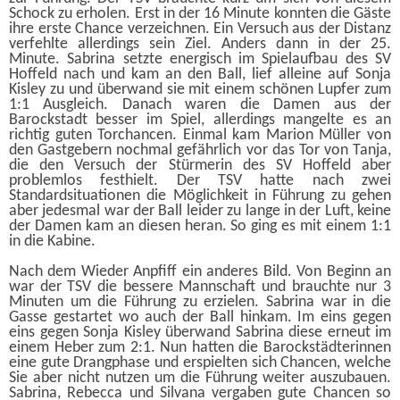
Schock zu erholen. Erst in der 16 Minute konnten die Gäste
ihre erste Chance verzeichnen. Ein Versuch aus der Distanz
verfehlte allerdings sein Ziel. Anders dann in der 25.
Minute. Sabrina setzte energisch im Spielaufbau des SV
Hoffeld nach und kam an den Ball, lief alleine auf Sonja
Kisley zu und überwand sie mit einem schönen Lupfer zum
1:1 Ausgleich. Danach waren die Damen aus der
Barockstadt besser im Spiel, allerdings mangelte es an
richtig guten Torchancen. Einmal kam Marion Müller von
den Gastgebern nochmal gefährlich vor das Tor von Tanja,
die den Versuch der Stürmerin des SV Hoffeld aber
problemlos festhielt. Der TSV hatte nach zwei
Standardsituationen die Möglichkeit in Führung zu gehen
aber jedesmal war der Ball leider zu lange in der Luft, keine
der Damen kam an diesen heran. So ging es mit einem 1:1
in die Kabine.
Nach dem Wieder Anpfiff ein anderes Bild. Von Beginn an
war der TSV die bessere Mannschaft und brauchte nur 3
Minuten um die Führung zu erzielen. Sabrina war in die
Gasse gestartet wo auch der Ball hinkam. Im eins gegen
eins gegen Sonja Kisley überwand Sabrina diese erneut im
einem Heber zum 2:1. Nun hatten die Barockstädterinnen
eine gute Drangphase und erspielten sich Chancen, welche
Sie aber nicht nutzen um die Führung weiter auszubauen.
Sabrina, Rebecca und Silvana vergaben gute Chancen so