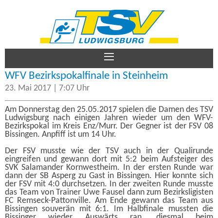
TSV Ludwigsburg – Damen
Aktive
WFV Bezirkspokalfinale in Steinheim
23. Mai 2017 | 7:07 Uhr
Jugend
Am Donnerstag den 25.05.2017 spielen die Damen des TSV
Ludwigsburg nach einigen Jahren wieder um den WFV-
Bezirkspokal im Kreis Enz/Murr. Der Gegner ist der FSV 08
Verein
Bissingen. Anpfiff ist um 14 Uhr.
Der FSV musste wie der TSV auch in der Qualirunde
eingreifen und gewann dort mit 5:2 beim Aufsteiger des
SVK Salamander Kornwestheim. In der ersten Runde war
Kontakt
dann der SB Asperg zu Gast in Bissingen. Hier konnte sich
der FSV mit 4:0 durchsetzen. In der zweiten Runde musste
das Team von Trainer Uwe Fausel dann zum Bezirksligisten
FC Remseck-Pattonville. Am Ende gewann das Team aus
Bissingen souverän mit 6:1. Im Halbfinale mussten die
Impressum
Bissinger wieder Auswärts ran, diesmal beim