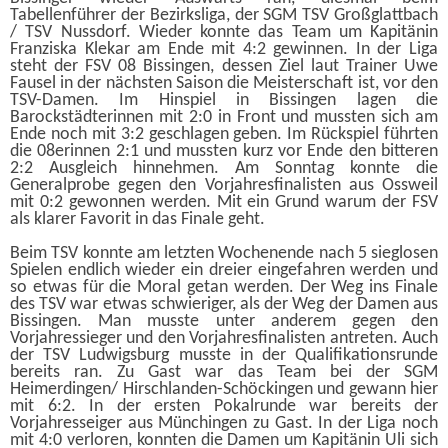
Tabellenführer der Bezirksliga, der SGM TSV Großglattbach
/ TSV Nussdorf. Wieder konnte das Team um Kapitänin
Franziska Klekar am Ende mit 4:2 gewinnen. In der Liga
steht der FSV 08 Bissingen, dessen Ziel laut Trainer Uwe
Fausel in der nächsten Saison die Meisterschaft ist, vor den
TSV-Damen. Im Hinspiel in Bissingen lagen die
Barockstädterinnen mit 2:0 in Front und mussten sich am
Ende noch mit 3:2 geschlagen geben. Im Rückspiel führten
die 08erinnen 2:1 und mussten kurz vor Ende den bitteren
2:2 Ausgleich hinnehmen. Am Sonntag konnte die
Generalprobe gegen den Vorjahresfinalisten aus Ossweil
mit 0:2 gewonnen werden. Mit ein Grund warum der FSV
als klarer Favorit in das Finale geht.
Beim TSV konnte am letzten Wochenende nach 5 sieglosen
Spielen endlich wieder ein dreier eingefahren werden und
so etwas für die Moral getan werden. Der Weg ins Finale
des TSV war etwas schwieriger, als der Weg der Damen aus
Bissingen. Man musste unter anderem gegen den
Vorjahressieger und den Vorjahresfinalisten antreten. Auch
der TSV Ludwigsburg musste in der Qualifikationsrunde
bereits ran. Zu Gast war das Team bei der SGM
Heimerdingen/ Hirschlanden-Schöckingen und gewann hier
mit 6:2. In der ersten Pokalrunde war bereits der
Vorjahresseiger aus Münchingen zu Gast. In der Liga noch
mit 4:0 verloren, konnten die Damen um Kapitänin Uli sich