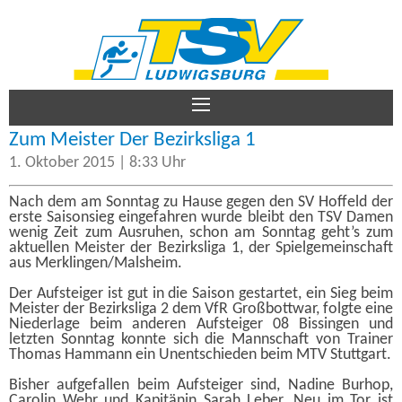
TSV Ludwigsburg – Damen
Aktive
Zum Meister Der Bezirksliga 1
1. Oktober 2015 | 8:33 Uhr
Jugend
Nach dem am Sonntag zu Hause gegen den SV Hoffeld der
erste Saisonsieg eingefahren wurde bleibt den TSV Damen
wenig Zeit zum Ausruhen, schon am Sonntag geht’s zum
Verein
aktuellen Meister der Bezirksliga 1, der Spielgemeinschaft
aus Merklingen/Malsheim.
Der Aufsteiger ist gut in die Saison gestartet, ein Sieg beim
Meister der Bezirksliga 2 dem VfR Großbottwar, folgte eine
Kontakt
Niederlage beim anderen Aufsteiger 08 Bissingen und
letzten Sonntag konnte sich die Mannschaft von Trainer
Thomas Hammann ein Unentschieden beim MTV Stuttgart.
Bisher aufgefallen beim Aufsteiger sind, Nadine Burhop,
Impressum
Carolin Wehr und Kapitänin Sarah Leber. Neu im Tor ist